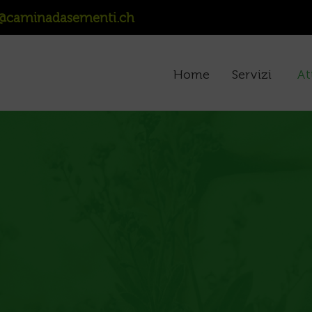
@caminadasementi.ch
Home
Servizi
At