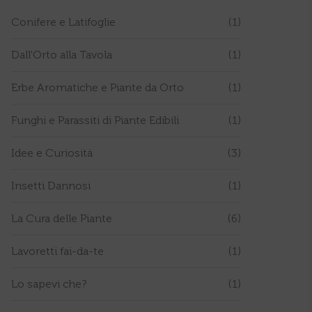
Conifere e Latifoglie
(1)
Dall'Orto alla Tavola
(1)
Erbe Aromatiche e Piante da Orto
(1)
Funghi e Parassiti di Piante Edibili
(1)
Idee e Curiosità
(3)
Insetti Dannosi
(1)
La Cura delle Piante
(6)
Lavoretti fai-da-te
(1)
Lo sapevi che?
(1)