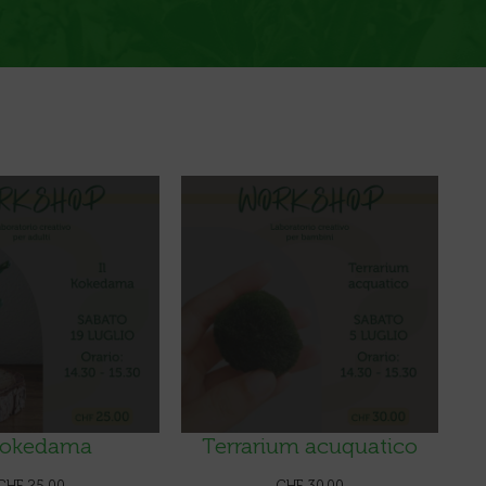
 Kokedama
Terrarium acuquatico
CHF
25.00
CHF
30.00