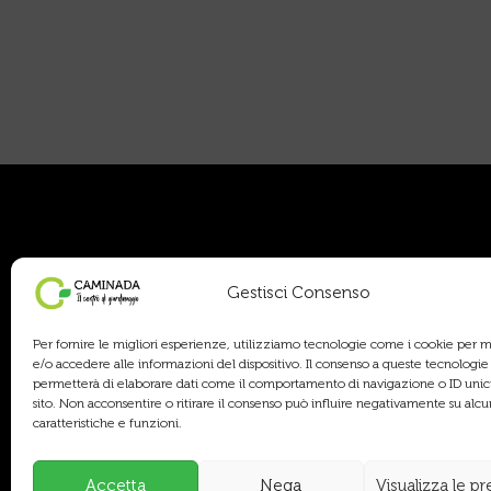
Orar
Gestisci Consenso
Per fornire le migliori esperienze, utilizziamo tecnologie come i cookie per
AREA 
e/o accedere alle informazioni del dispositivo. Il consenso a queste tecnologie 
Lunedì
permetterà di elaborare dati come il comportamento di navigazione o ID unici
sito. Non acconsentire o ritirare il consenso può influire negativamente su alc
Sabato
caratteristiche e funzioni.
AREA 
Lunedì 
Accetta
Nega
Visualizza le p