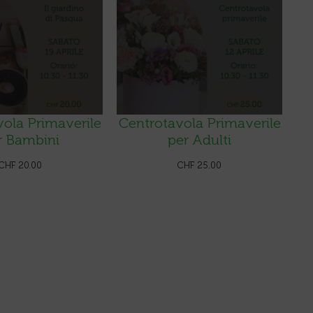
ola Primaverile
Centrotavola Primaverile
r Bambini
per Adulti
CHF
20.00
CHF
25.00