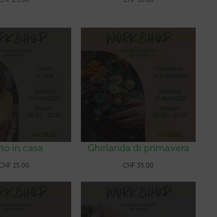
rto in casa
Ghirlanda di primavera
CHF
15.00
CHF
35.00