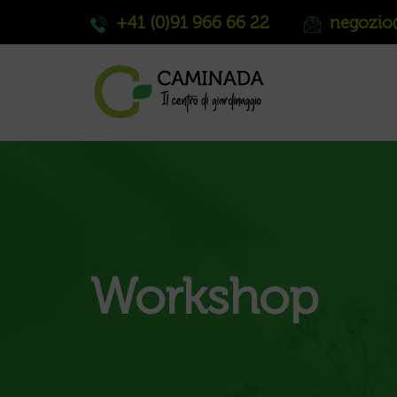
+41 (0)91 966 66 22
negozio
Workshop