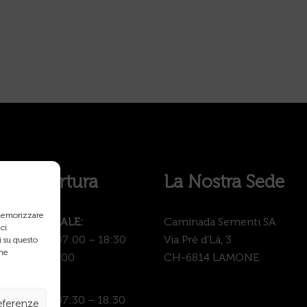
i di Apertura
La Nostra Sede
 memorizzare
PROFESSIONALE:
Caminada Sementi SA
ci
 – Venerdì: 07:00 – 18:30
Via Pré d’Là, 3
 su questo
une
: 07:00 – 17:00
CH-6814 LAMONE
GARDEN:
– Venerdì: 07:30 – 18:30
referenze