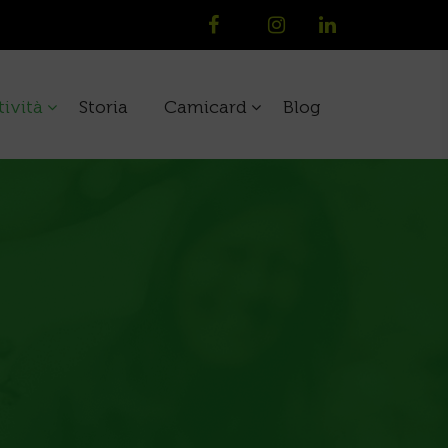
tività
Storia
Camicard
Blog