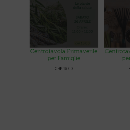
Centrotavola Primaverile
Centrotav
per Famiglie
pe
CHF
15.00