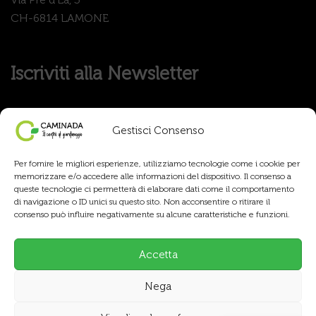
CH-6814 LAMONE
Iscriviti alla Newsletter
Gestisci Consenso
Per fornire le migliori esperienze, utilizziamo tecnologie come i cookie per
memorizzare e/o accedere alle informazioni del dispositivo. Il consenso a
queste tecnologie ci permetterà di elaborare dati come il comportamento
di navigazione o ID unici su questo sito. Non acconsentire o ritirare il
consenso può influire negativamente su alcune caratteristiche e funzioni.
Accetta
Nega
Copyright © 2025 Caminada Sementi SA, tutti i diritti
riservati.