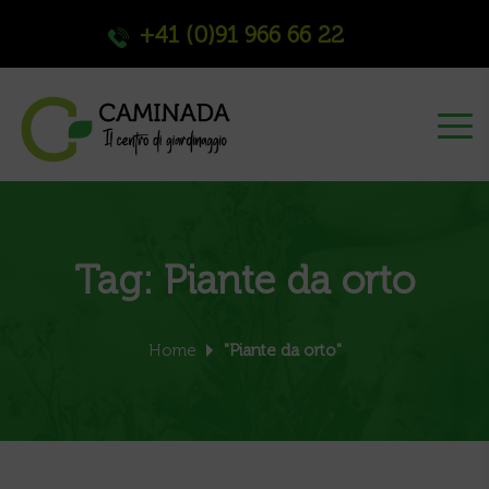
+41 (0)91 966 66 22
Tag:
Piante da orto
Home
"Piante da orto"