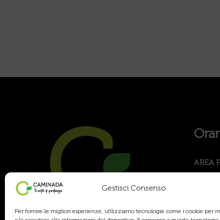
Orar
AREA 
Lunedì
Sabato
Gestisci Consenso
AREA 
Per fornire le migliori esperienze, utilizziamo tecnologie come i cookie per
Lunedì 