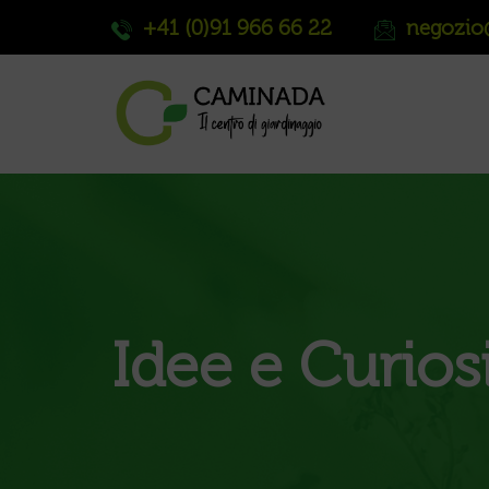
+41 (0)91 966 66 22
negozio
Idee e Curios