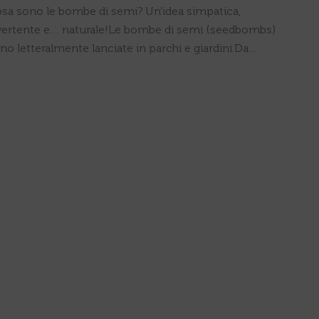
sa sono le bombe di semi? Un’idea simpatica,
vertente e… naturale!Le bombe di semi (seedbombs)
ono letteralmente lanciate in parchi e giardini.Da…