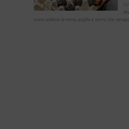
Co
di
sono palline di terra, argilla e semi che veng