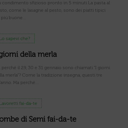
 condimento sfizioso pronto in 5 minuti La pasta al
sto, come le lasagne al pesto, sono dei piatti tipici
ive piú buone…
Lo sapevi che?
 giorni della merla
i perché il 29, 30 e 31 gennaio sono chiamati “I giorni
lla merla”? Come la tradizione insegna, questi tre
ll’anno. Ma perché…
Lavoretti fai-da-te
ombe di Semi fai-da-te