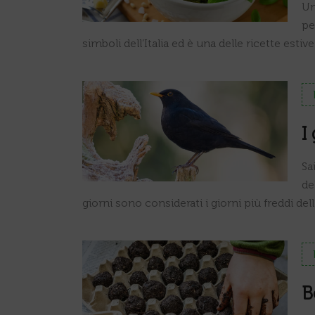
Un
pe
simboli dell’Italia ed è una delle ricette est
I
Sa
de
giorni sono considerati i giorni più freddi de
B