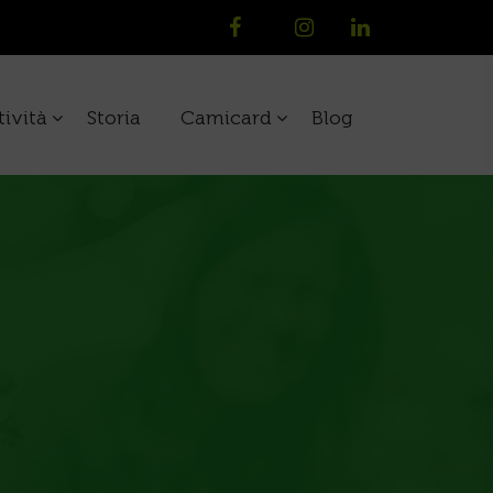
tività
Storia
Camicard
Blog