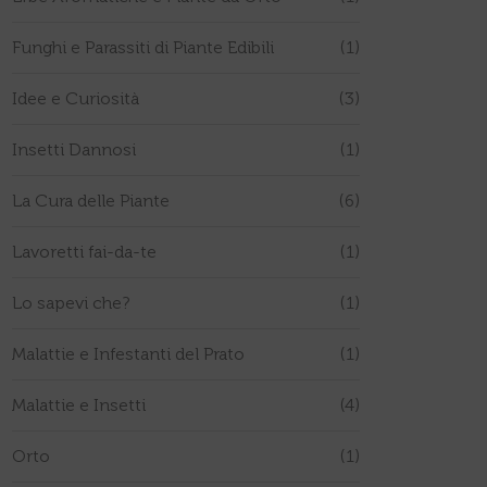
Funghi e Parassiti di Piante Edibili
(1)
Idee e Curiosità
(3)
Insetti Dannosi
(1)
La Cura delle Piante
(6)
Lavoretti fai-da-te
(1)
Lo sapevi che?
(1)
Malattie e Infestanti del Prato
(1)
Malattie e Insetti
(4)
Orto
(1)