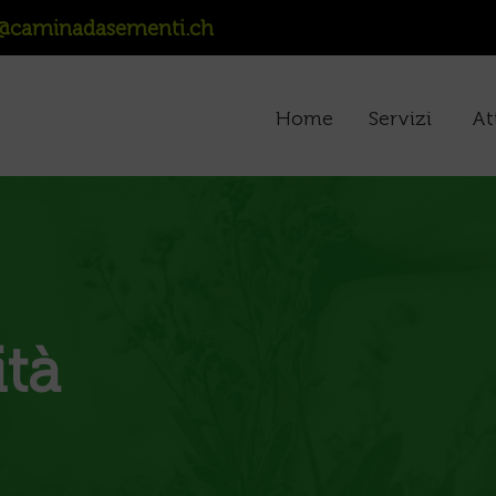
@caminadasementi.ch
Home
Servizi
At
ità