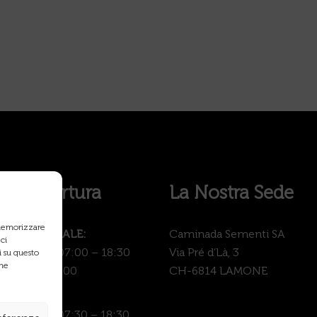
i di Apertura
La Nostra Sede
 memorizzare
PROFESSIONALE:
Caminada Sementi SA
ci
 – Venerdì: 07:00 – 18:30
Via Pré d’Là, 3
 su questo
une
: 07:00 – 17:00
CH-6814 LAMONE
GARDEN:
– Venerdì: 07:30 – 18:30