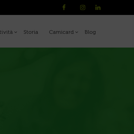
tività
Storia
Camicard
Blog