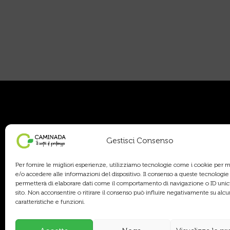
Orar
Gestisci Consenso
Per fornire le migliori esperienze, utilizziamo tecnologie come i cookie per
AREA 
e/o accedere alle informazioni del dispositivo. Il consenso a queste tecnologie 
Lunedì
permetterà di elaborare dati come il comportamento di navigazione o ID unici
sito. Non acconsentire o ritirare il consenso può influire negativamente su alc
Sabato
caratteristiche e funzioni.
AREA 
Lunedì 