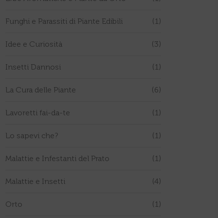
Funghi e Parassiti di Piante Edibili
(1)
Idee e Curiosità
(3)
Insetti Dannosi
(1)
La Cura delle Piante
(6)
Lavoretti fai-da-te
(1)
Lo sapevi che?
(1)
Malattie e Infestanti del Prato
(1)
Malattie e Insetti
(4)
Orto
(1)