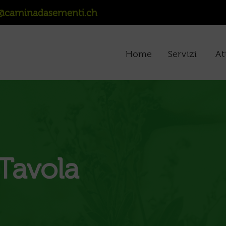
@caminadasementi.ch
Home
Servizi
At
 Tavola