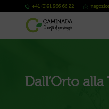
+41 (0)91 966 66 22
negozio
Dall’Orto alla