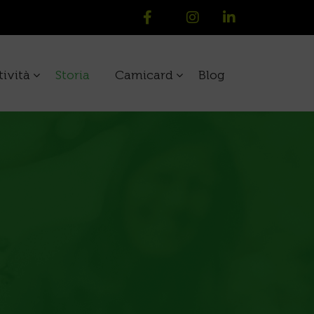
tività
Storia
Camicard
Blog