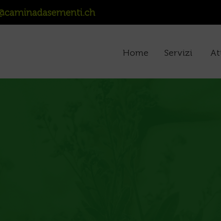
@caminadasementi.ch
Home
Servizi
At