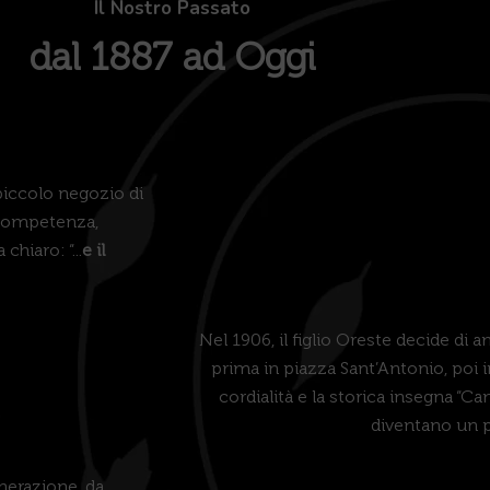
Il Nostro Passato
dal 1887 ad Oggi
piccolo negozio di
 competenza,
hiaro: “...
e il
Nel 1906, il figlio Oreste decide di am
prima in piazza Sant’Antonio, poi 
cordialità e la storica insegna “Ca
diventano un p
enerazione, da