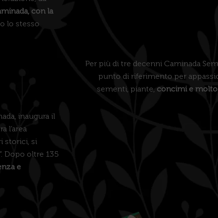
aminada, con la
o lo stesso
Per più di tre decenni Caminada Se
punto di riferimento per appassio
sementi, piante,
concimi e molto
ada, inaugura il
a l’area
 storici, si
. Dopo oltre 135
enza e