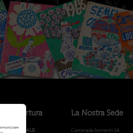
i di Apertura
La Nostra Sede
 memorizzare
PROFESSIONALE:
Caminada Sementi SA
ci