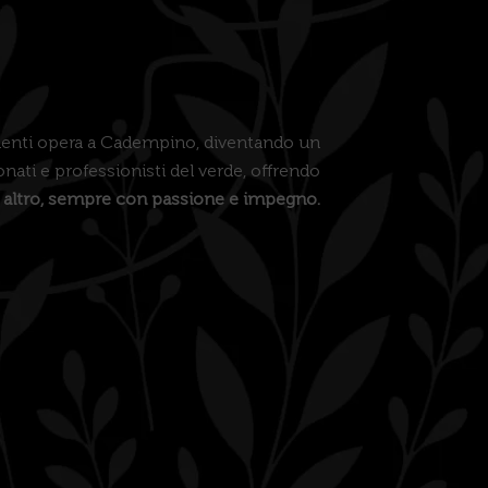
menti opera a Cadempino, diventando un
nati e professionisti del verde, offrendo
 altro, sempre con passione e impegno.