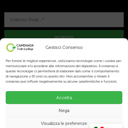
Gestisci Consenso
Per fornire le migliori esperienze, utilizziamo tecnologie come i cookie per
memorizzare e/o accedere alle informazioni del dispositivo. Il consenso a
queste tecnologie ci permetterà di elaborare dati come il comportamento
di navigazione o ID unici su questo sito. Non acconsentire o ritirare il
consenso può influire negativamente su alcune caratteristiche e funzioni.
Copyright © 2025 Caminada Sementi SA, tutti i diritti
riservati.
Accetta
Termini & Condizioni
Privacy Policy
Nega
Cookie Policy
Visualizza le preferenze