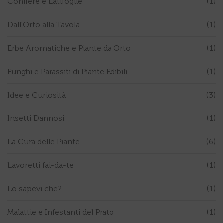
Conifere e Latifoglie
(1)
Dall'Orto alla Tavola
(1)
Erbe Aromatiche e Piante da Orto
(1)
Funghi e Parassiti di Piante Edibili
(1)
Idee e Curiosità
(3)
Insetti Dannosi
(1)
La Cura delle Piante
(6)
Lavoretti fai-da-te
(1)
Lo sapevi che?
(1)
Malattie e Infestanti del Prato
(1)