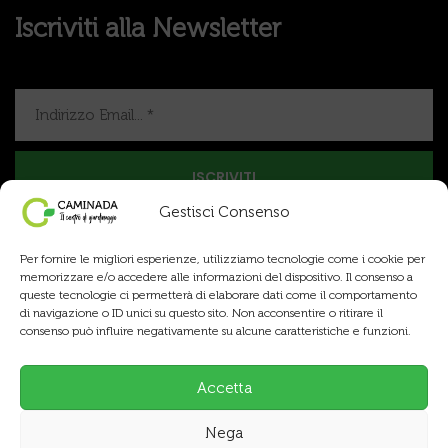
Iscriviti alla Newsletter
Gestisci Consenso
Per fornire le migliori esperienze, utilizziamo tecnologie come i cookie per
memorizzare e/o accedere alle informazioni del dispositivo. Il consenso a
queste tecnologie ci permetterà di elaborare dati come il comportamento
di navigazione o ID unici su questo sito. Non acconsentire o ritirare il
consenso può influire negativamente su alcune caratteristiche e funzioni.
Copyright © 2025 Caminada Sementi SA, tutti i diritti
riservati.
Accetta
Termini & Condizioni
Privacy Policy
Nega
Cookie Policy