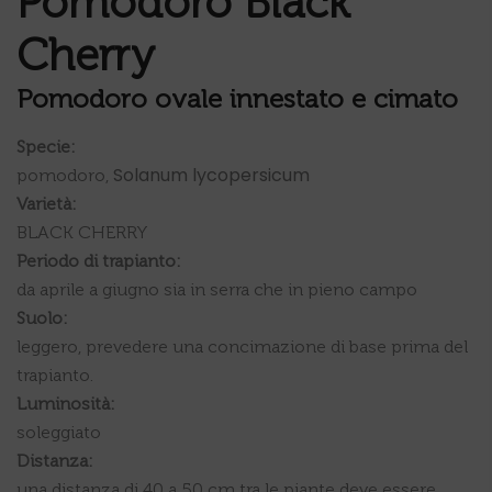
Pomodoro Black
Cherry
Pomodoro
ovale
innestato e cimato
Specie:
Solanum lycopersicum
pomodoro,
Varietà:
BLACK CHERRY
Periodo di trapianto:
da aprile a giugno sia in serra che in pieno campo
Suolo:
leggero, prevedere una concimazione di base prima del
trapianto.
Luminosità:
soleggiato
Distanza:
una distanza di 40 a 50 cm tra le piante deve essere